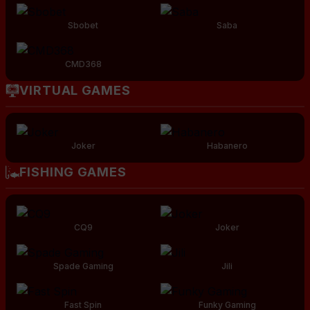
Sbobet
Saba
CMD368
VIRTUAL GAMES
Joker
Habanero
FISHING GAMES
CQ9
Joker
Spade Gaming
Jili
Fast Spin
Funky Gaming