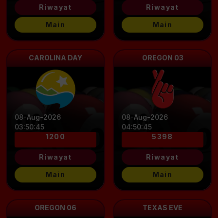
Riwayat
Riwayat
Main
Main
CAROLINA DAY
OREGON 03
08-Aug-2026
08-Aug-2026
03
:
50
:
43
04
:
50
:
43
1200
5398
Riwayat
Riwayat
Main
Main
OREGON 06
TEXAS EVE