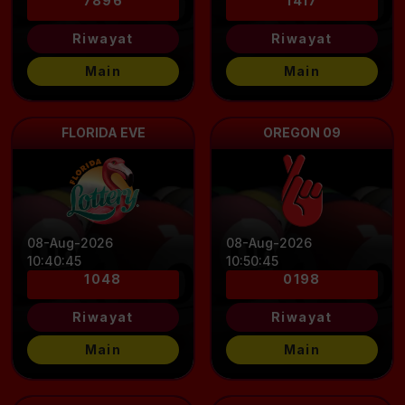
7896
1417
Riwayat
Riwayat
Main
Main
FLORIDA EVE
OREGON 09
08-Aug-2026
08-Aug-2026
10
:
40
:
43
10
:
50
:
43
1048
0198
Riwayat
Riwayat
Main
Main