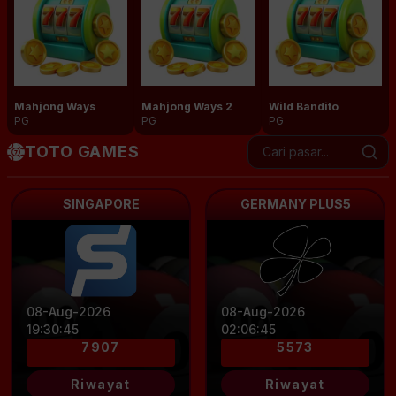
Mahjong Ways
Mahjong Ways 2
Wild Bandito
PG
PG
PG
TOTO GAMES
SINGAPORE
GERMANY PLUS5
08-Aug-2026
08-Aug-2026
19
:
30
:
43
02
:
06
:
43
7907
5573
Riwayat
Riwayat