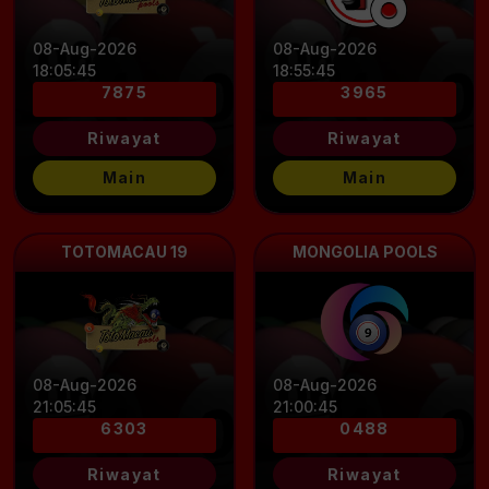
08-Aug-2026
08-Aug-2026
18
:
05
:
43
18
:
55
:
43
7875
3965
Riwayat
Riwayat
Main
Main
TOTOMACAU 19
MONGOLIA POOLS
08-Aug-2026
08-Aug-2026
21
:
05
:
43
21
:
00
:
43
6303
0488
Riwayat
Riwayat