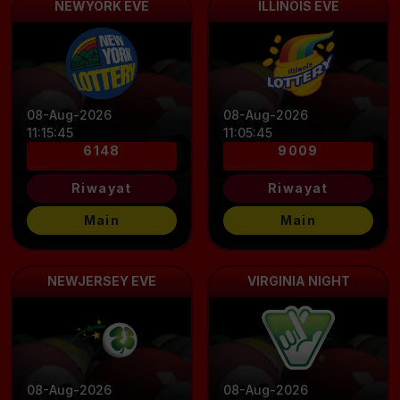
NEWYORK EVE
ILLINOIS EVE
08-Aug-2026
08-Aug-2026
11
:
15
:
43
11
:
05
:
43
6148
9009
Riwayat
Riwayat
Main
Main
NEWJERSEY EVE
VIRGINIA NIGHT
08-Aug-2026
08-Aug-2026