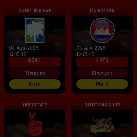
CAROLINA EVE
CAMBODIA
08-Aug-2026
08-Aug-2026
12
:
15
:
43
13
:
25
:
43
2544
4372
Riwayat
Riwayat
Main
Main
OREGON 12
TOTOMACAU 13