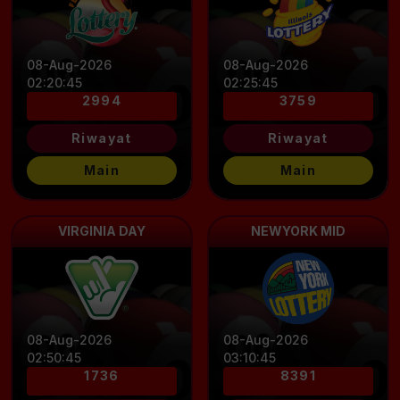
08-Aug-2026
08-Aug-2026
02
:
20
:
43
02
:
25
:
43
2994
3759
Riwayat
Riwayat
Main
Main
VIRGINIA DAY
NEWYORK MID
08-Aug-2026
08-Aug-2026
02
:
50
:
43
03
:
10
:
43
1736
8391