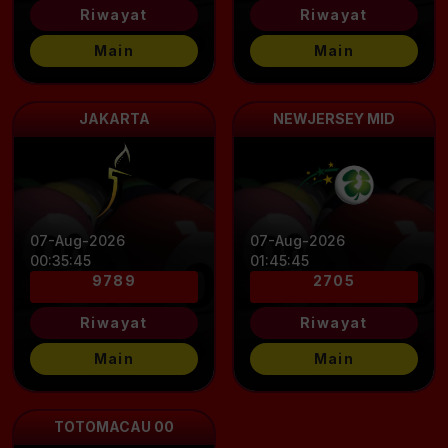
Riwayat
Riwayat
Main
Main
JAKARTA
NEWJERSEY MID
07-Aug-2026
07-Aug-2026
00
:
35
:
43
01
:
45
:
43
9789
2705
Riwayat
Riwayat
Main
Main
TOTOMACAU 00