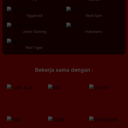
Yggdrasil
Next Spin
Joker Gaming
Habanero
Red Tiger
Bekerja sama dengan :