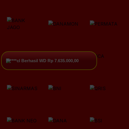
tu****cl
Berhasil WD Rp 7.635.000,00