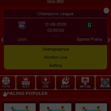
Versi WAP
X
Champions League
12-08-2026
02:00:00
- : -
Lyon
Sparta Praha
❮
❯
Selengkapnya
Nonton Live
Betting
TOTO
SLOT
LIVE
SPORT
VIRTUAL
FISHING
PALING POPULER