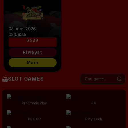
08-Aug-2026
02
:
06
:
43
6529
Riwayat
Main
SLOT GAMES
Pragmatic Play
PG
PP POP
Play Tech