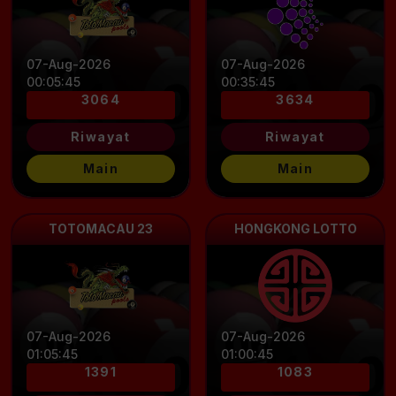
07-Aug-2026
07-Aug-2026
00
:
05
:
43
00
:
35
:
43
3064
3634
Riwayat
Riwayat
Main
Main
TOTOMACAU 23
HONGKONG LOTTO
07-Aug-2026
07-Aug-2026
01
:
05
:
43
01
:
00
:
43
1391
1083