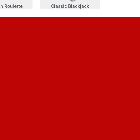
n Roulette
Classic Blackjack