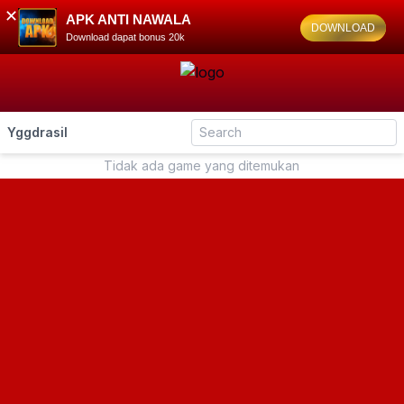
✕
APK ANTI NAWALA
DOWNLOAD
Download dapat bonus 20k
Yggdrasil
Tidak ada game yang ditemukan